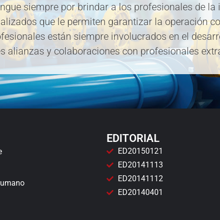
ingue siempre por brindar a los profesionales de la 
lizados que le permiten garantizar la operación con
ofesionales están siempre involucrados en el desarr
s alianzas y colaboraciones con profesionales extra
EDITORIAL
ED20150121
e
ED20141113
ED20141112
 Humano
ED20140401