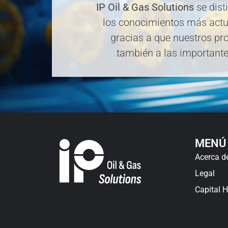
IP Oil & Gas Solutions
se dist
los conocimientos más actua
gracias a que nuestros pr
también a las importante
MENÚ
Acerca d
Legal
Capital